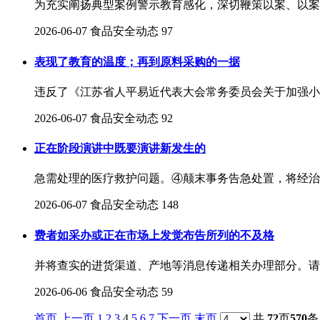
为充实阐扬典型案例警示教育感化，深切鞭策以案、以案
2026-06-07
食品安全动态
97
表现了教育的温度；再到原料采购的一据
违反了《江苏省人平易近代表大会常务委员会关于加强小
2026-06-07
食品安全动态
92
正在阶段演讲中既要演讲新发生的
急需处理的医疗救护问题。④颠末事务告急处置，将经治
2026-06-07
食品安全动态
148
费者如采办或正在市场上发觉布告所列的不及格
并将查实的进货渠道、产地等消息传递相关办理部分。请拨打食物
2026-06-06
食品安全动态
59
首页
上一页
1
2
3
4
5
6
7
下一页
末页
共
72
页
570
条