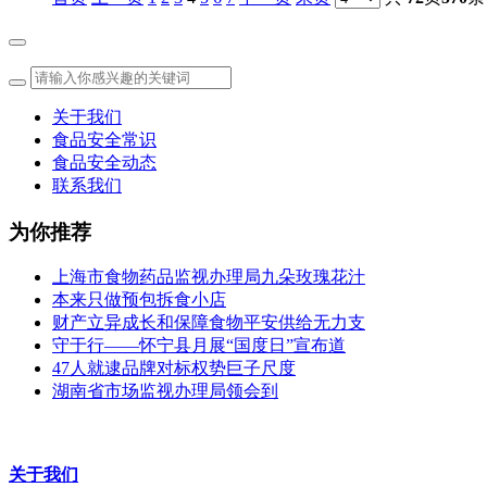
关于我们
食品安全常识
食品安全动态
联系我们
为你推荐
上海市食物药品监视办理局九朵玫瑰花汁
本来只做预包拆食小店
财产立异成长和保障食物平安供给无力支
守于行——怀宁县月展“国度日”宣布道
47人就逮品牌对标权势巨子尺度
湖南省市场监视办理局领会到
关于我们