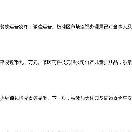
餐饮运营次序，诚信运营。杨浦区市场监视办理局已对当事人及商
平易近币九十万元。某医药科技无限公司出产儿童护肤品，涉案密
热销预包拆零食等品类。下一步，持续加大校园及周边食物平安抽