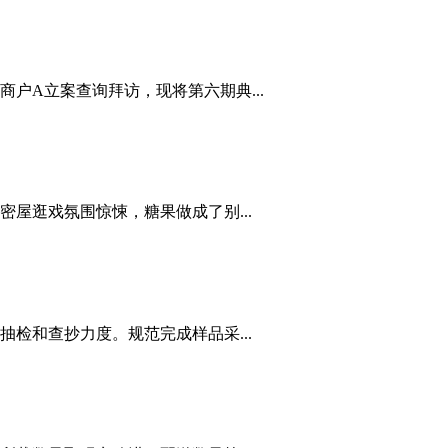
户A立案查询拜访，现将第六期典...
屋逛戏氛围惊悚，糖果做成了别...
检和查抄力度。规范完成样品采...