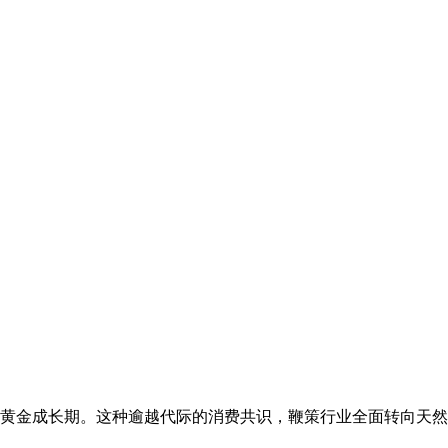
黄金成长期。这种逾越代际的消费共识，鞭策行业全面转向天然着