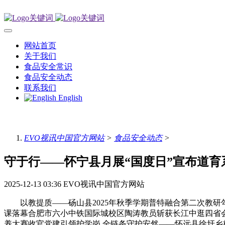
网站首页
关于我们
食品安全常识
食品安全动态
联系我们
English
EVO视讯中国官方网站
>
食品安全动态
>
守于行——怀宁县月展“国度日”宣布道育
2025-12-13 03:36
EVO视讯中国官方网站
以教提质——砀山县2025年秋季学期普特融合第二次教研勾
课落幕合肥市六小中铁国际城校区陶涛教员斩获长江中逛四省会
养大赛收官党建引领护学岗 全链条守护安然——怀远县徐圩乡