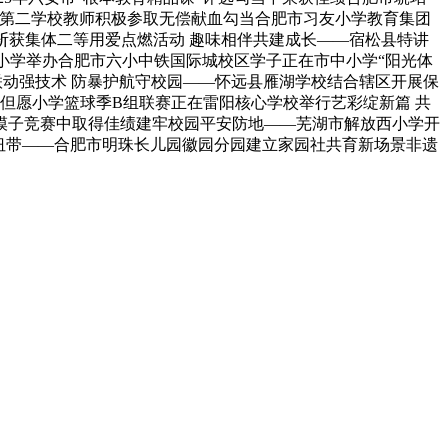
振宁第二学校教师积极参取无偿献血勾当合肥市习友小学教育集团
中斩获集体二等用爱点燃活动 趣味相伴共建成长——宿松县特讲
属小学举办合肥市六小中铁国际城校区学子正在市中小学“阳光体
联动强技术 防暴护航守校园——怀远县雁湖学校结合辖区开展保
姚基金但愿小学篮球季B组联赛正在雷阳核心学校举行艺彩绽新篇 共
模子竞赛中取得佳绩建牢校园平安防地——芜湖市解放西小学开
为纽带——合肥市明珠长儿园徽园分园建立家园社共育新场景非遗