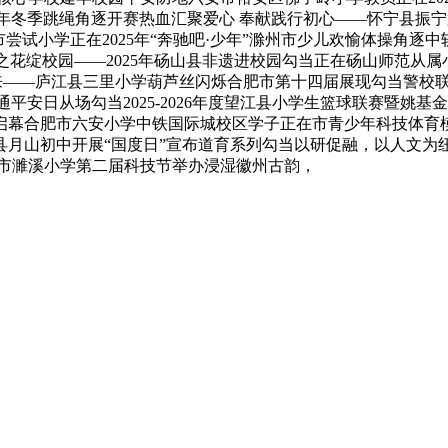
25年冬季跳绳角逐开赛热血汇聚爱心 奉献践行初心——怀宁县
尝试小学正在2025年“奔驰吧·少年”滁州市少儿欢愉体操角逐
遗之花绽校园——2025年砀山县非遗进校园勾当正在砀山师范从
来——庐江县三里小学葫芦丝闪烁合肥市第十四届展现勾当警校
交通平安日从场勾当2025-2026年度望江县小学生篮球联赛暨
启幕合肥市六安小学中铁国际城校区学子正在市青少年科技体育
宁县月山初中开展“国度日”宣布道育系列勾当以研促融，以人文
北市濉溪小学第二届科技节举办浸湿徽州古韵，