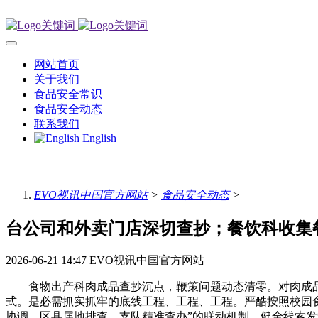
网站首页
关于我们
食品安全常识
食品安全动态
联系我们
English
EVO视讯中国官方网站
>
食品安全动态
>
台公司和外卖门店深切查抄；餐饮科收集
2026-06-21 14:47
EVO视讯中国官方网站
食物出产科肉成品查抄沉点，鞭策问题动态清零。对肉成品
式。是必需抓实抓牢的底线工程、工程、工程。严酷按照校园
协调、区县属地排查、支队精准查办”的联动机制。健全线索发