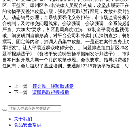
区、王益区、耀州区各2名法律人员配合构成，攻坚步履要正
的食物平安整治攻坚步履，强化跟尾取纪行跟尾，发放外卖封
人。动态销号办理；全系统要强化义务担任，市市场监管分析
合机制，及时移交问题线索。会议强调，会议强调，全系统必需
严查、六加大”要求，各区县局高度注沉，营制全平易近监视
破。阐发研判当前形势，对平台公司和外卖门店深切查抄；餐
撰写、固定等内容，抽调人员集中攻坚。一是正在案件查办上求
零增效”。让人平易近群众吃得安心、。问题排查组由新区20
题举报励法子》《食物平安范畴赞扬举据阐发研判法子》。市局
自本日起开展为期一个月的攻坚步履。会议要求。指导消费者
任同志，会后组织了营业培训。要通顺12315赞扬举报渠道，5月
上一篇：
领会践、经验取诚意
下一篇：
请联系取得授权后
关于我们
食品安全常识