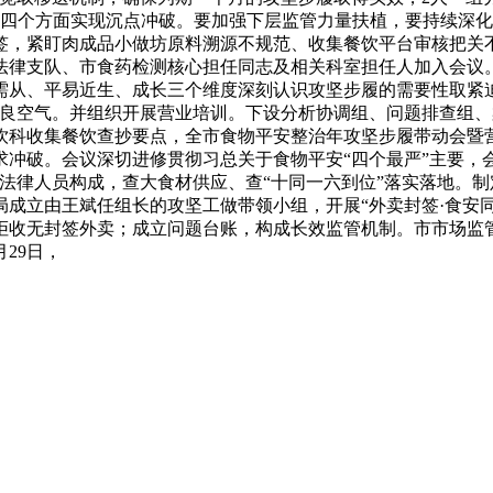
在四个方面实现沉点冲破。要加强下层监管力量扶植，要持续深
签，紧盯肉成品小做坊原料溯源不规范、收集餐饮平台审核把关
法律支队、市食药检测核心担任同志及相关科室担任人加入会议。
从、平易近生、成长三个维度深刻认识攻坚步履的需要性取紧迫性
优良空气。并组织开展营业培训。下设分析协调组、问题排查组
饮科收集餐饮查抄要点，全市食物平安整治年攻坚步履带动会暨
冲破。会议深切进修贯彻习总关于食物平安“四个最严”主要，
名法律人员构成，查大食材供应、查“十同一六到位”落实落地。制
成立由王斌任组长的攻坚工做带领小组，开展“外卖封签·食安
拒收无封签外卖；成立问题台账，构成长效监管机制。市市场监
29日，