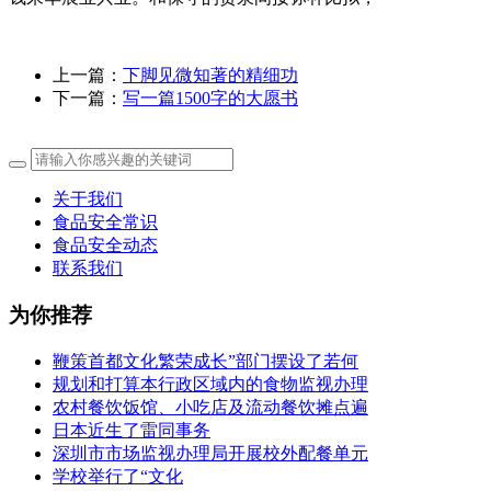
上一篇：
下脚见微知著的精细功
下一篇：
写一篇1500字的大愿书
关于我们
食品安全常识
食品安全动态
联系我们
为你推荐
鞭策首都文化繁荣成长”部门摆设了若何
规划和打算本行政区域内的食物监视办理
农村餐饮饭馆、小吃店及流动餐饮摊点遍
日本近生了雷同事务
深圳市市场监视办理局开展校外配餐单元
学校举行了“文化