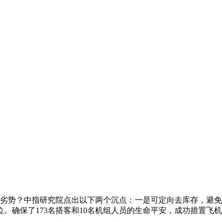
何劣势？中指研究院点出以下两个沉点：一是可定向去库存，避
。确保了173名搭客和10名机组人员的生命平安，成功措置飞